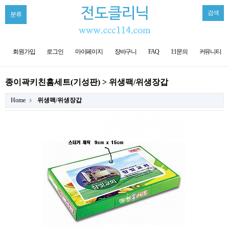
검색
분류
회원가입
로그인
마이페이지
장바구니
FAQ
1:1문의
커뮤니티
종이곽키친홈세트(기성판) > 위생팩/위생장갑
Home
위생팩/위생장갑