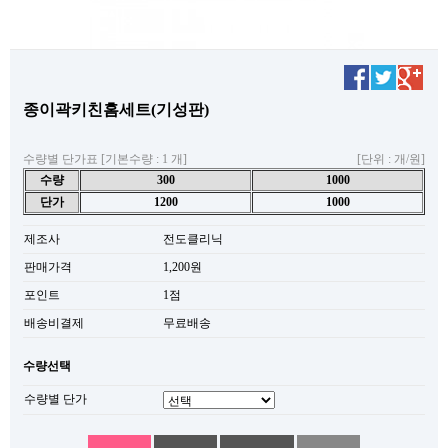
종이곽키친홈세트(기성판)
수량별 단가표 [기본수량 : 1 개]
[단위 : 개/원]
수량
300
1000
단가
1200
1000
제조사
전도클리닉
판매가격
1,200원
포인트
1점
배송비결제
무료배송
수량선택
수량별 단가