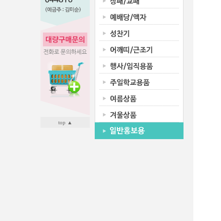
top ▲