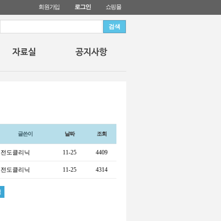
회원가입
로그인
쇼핑몰
글쓴이
날짜
조회
전도클리닉
11-25
4409
전도클리닉
11-25
4314