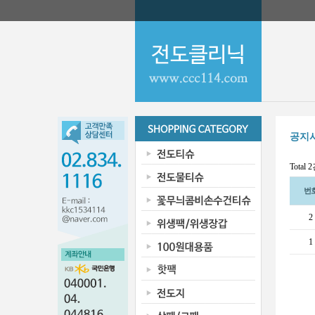
공지
Total 
번
2
1